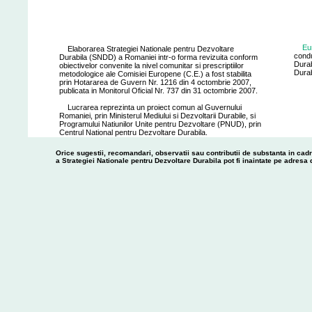
Eu
Elaborarea Strategiei Nationale pentru Dezvoltare
condu
Durabila (SNDD) a Romaniei intr-o forma revizuita conform
Durab
obiectivelor convenite la nivel comunitar si prescriptiilor
Durab
metodologice ale Comisiei Europene (C.E.) a fost stabilita
prin Hotararea de Guvern Nr. 1216 din 4 octombrie 2007,
publicata in Monitorul Oficial Nr. 737 din 31 octombrie 2007.
Lucrarea reprezinta un proiect comun al Guvernului
Romaniei, prin Ministerul Mediului si Dezvoltarii Durabile, si
Programului Natiunilor Unite pentru Dezvoltare (PNUD), prin
Centrul National pentru Dezvoltare Durabila.
Orice sugestii, recomandari, observatii sau contributii de substanta in cad
a Strategiei Nationale pentru Dezvoltare Durabila pot fi inaintate pe adresa