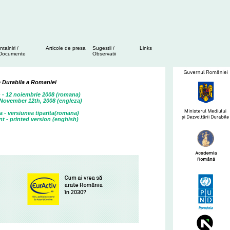
Intalniri /
Articole de presa
Sugestii /
Links
Documente
Observatii
e Durabila a Romaniei
n - 12 noiembrie 2008 (romana)
 November 12th, 2008 (engleza)
a - versiunea tiparita(romana)
t - printed version (enghish)