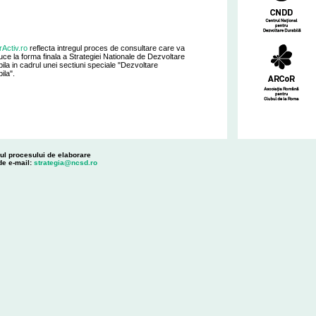
rActiv.ro
reflecta intregul proces de consultare care va
ce la forma finala a Strategiei Nationale de Dezvoltare
ila in cadrul unei sectiuni speciale "Dezvoltare
ila".
rul procesului de elaborare
 de e-mail:
strategia@ncsd.ro